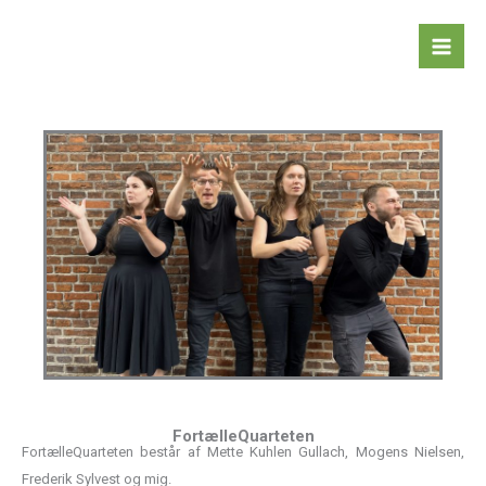
Gå
Mai
til
Men
indholdet
FortælleQuarteten
FortælleQuarteten består af Mette Kuhlen Gullach, Mogens Nielsen,
Frederik Sylvest og mig.